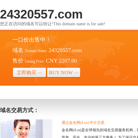
24320557.com
您正在访问的域名可以转让!This domain name is for sale!
一口价出售中！
域名
24320557.com
Domain Name:
售价
CNY 2207.00
Listing Price:
立即购买
BUY NOW
>>
>>
域名交易方式：
通过金名网(4.cn) 中介交易
金名网(4.cn)是全球领先的域名交易服务机
简单、安全、专业的第三方服务！ 为了保证交