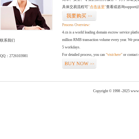
具体交易流程可
“点击这里”
查看或咨询support@
我要购买
>>
Process Overview:
4.cn is a world leading domain escrow service plat
million RMB transaction volume every year. We promi
联系我们
5 workdays.
For detailed process, you can
“visit here”
or contact
QQ：2726103981
BUY NOW
>>
Copyright © 1998 -2025 www.